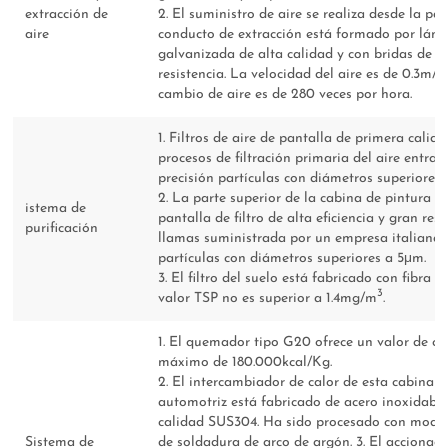
extracción de
2. El suministro de aire se realiza desde la par
aire
conducto de extracción está formado por lámi
galvanizada de alta calidad y con bridas de 
resistencia. La velocidad del aire es de 0.3m/s
cambio de aire es de 280 veces por hora.
1. Filtros de aire de pantalla de primera calid
procesos de filtración primaria del aire entran
precisión partículas con diámetros superiores
2. La parte superior de la cabina de pintura i
istema de
pantalla de filtro de alta eficiencia y gran resi
purificación
llamas suministrada por un empresa italiana.
partículas con diámetros superiores a 5μm.
3. El filtro del suelo está fabricado con fibra d
3
valor TSP no es superior a 1.4mg/m
.
1. El quemador tipo G20 ofrece un valor de c
máximo de 180.000kcal/Kg.
2. El intercambiador de calor de esta cabina d
automotriz está fabricado de acero inoxidabl
calidad SUS304. Ha sido procesado con moder
Sistema de
de soldadura de arco de argón. 3. El accionado