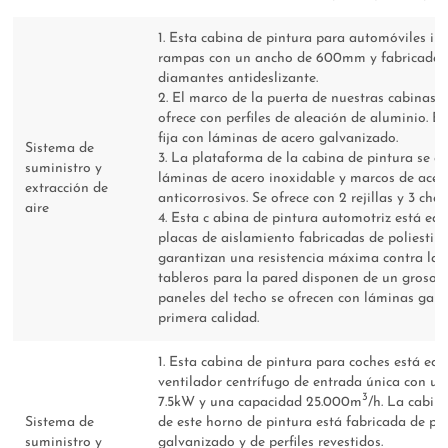
1. Esta cabina de pintura para automóviles in
rampas con un ancho de 600mm y fabricadas 
diamantes antideslizante.
2. El marco de la puerta de nuestras cabinas d
ofrece con perfiles de aleación de aluminio. E
fija con láminas de acero galvanizado.
Sistema de
3. La plataforma de la cabina de pintura se 
suministro y
láminas de acero inoxidable y marcos de ace
extracción de
anticorrosivos. Se ofrece con 2 rejillas y 3 cha
aire
4. Esta c abina de pintura automotriz está eq
placas de aislamiento fabricadas de poliestir
garantizan una resistencia máxima contra las
tableros para la pared disponen de un groso
paneles del techo se ofrecen con láminas gal
primera calidad.
1. Esta cabina de pintura para coches está eq
ventilador centrífugo de entrada única con un
3
7.5kW y una capacidad 25.000m
/h. La cabin
Sistema de
de este horno de pintura está fabricada de pl
suministro y
galvanizado y de perfiles revestidos.