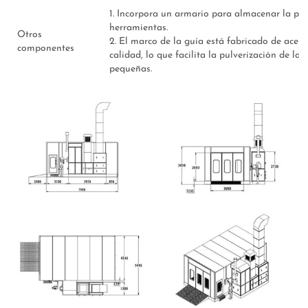
1. Incorpora un armario para almacenar la pin
herramientas.
Otros
2. El marco de la guía está fabricado de acer
componentes
calidad, lo que facilita la pulverización de la
pequeñas.