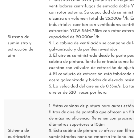
1. Nuestras cabinas de pintura están equipad
ventiladores centrífugos de entrada doble Y
con rotor externo. Su capacidad de suministro
3
alcanza un volumen total de 25.000m
/h. Est
industriales cuentan con ventiladores centríf
extracción YDW-5.6M-7.5kw con rotor externo
3
Sistema de
capacidad de 20.000m
/h.
suministro y
2. La cabina de ventilación se compone de lá
extracción de
galvanizado y de perfiles revestidos.
aire
3. El aire es suministrado desde la parte poste
cabina de pintura. Tanto la entrada como la s
cuentan con válvulas de extracción de ajuste
4. El conducto de extracción está fabricado de
acero galvanizado y bridas de elevada resisten
5. La velocidad del aire es de 0.35m/s. La tas
aire es de 320 veces por hora.
1. Estas cabinas de pintura para autos están 
filtros de aire de pantalla que ofrecen un filt
de máxima eficiencia. Retienen con precisión 
diámetros superiores a 10μm.
Sistema de
2. Esta cabina de pintura se ofrece con filtros
purificación
suministrados por una empresa italiana, que 