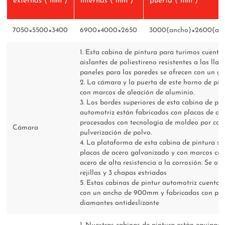
externas ( mm )
internas ( mm )
puerta ( mm )
7050×5500×3400
6900×4000×2650
3000(ancho)×2600(alt
1. Esta cabina de pintura para turimos cuenta
aislantes de poliestireno resistentes a las lla
paneles para las paredes se ofrecen con un 
2. La cámara y la puerta de este horno de pin
con marcos de aleación de aluminio.
3. Los bordes superiores de esta cabina de pi
automotriz están fabricados con placas de ac
procesados con tecnología de moldeo por com
Cámara
pulverización de polvo.
4. La plataforma de esta cabina de pintura se
placas de acero galvanizado y con marcos cu
acero de alta resistencia a la corrosión. Se of
rejillas y 3 chapas estriadas
5. Estas cabinas de pintur automotriz cuenta
con un ancho de 900mm y fabricadas con pla
diamantes antideslizante