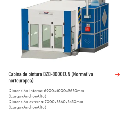
Cabina de pintura BZB-8000EUN (Normativa
norteuropea)
Dimensión interna: 6900×4000×2650mm
(Largo×Ancho×Alto)
Dimensión externa: 7000×5560×3430mm
(Largo×Ancho×Alto)